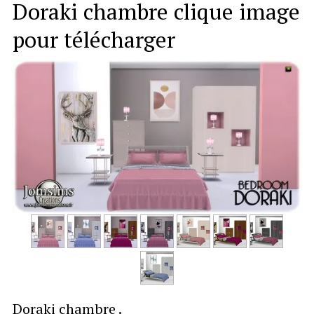
Doraki chambre clique image
MA PAGE TSR
pour télécharger
partenaires
laisse moi un Message
Français
▼
Doraki chambre .