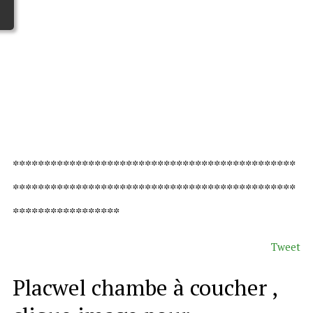
*********************************************
*********************************************
*****************
Tweet
Placwel chambe à coucher ,