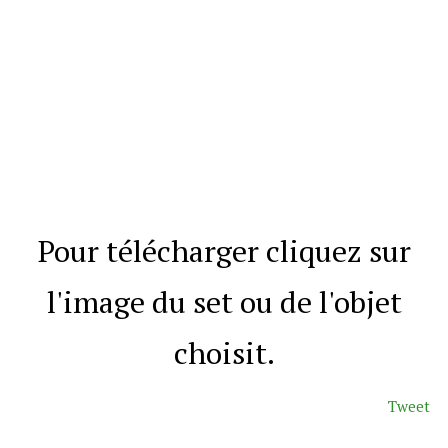
Electroniques
Accessoires
Divers
Salle de Bain
Cuisine
Pour télécharger cliquez sur
Chambre enfant
Jardin
l'image du set ou de l'objet
Salle à manger
choisit.
Noel
Tweet
Bureau