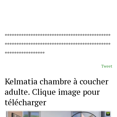
*********************************************
*********************************************
*****************
Tweet
Kelmatia chambre à coucher
adulte. Clique image pour
télécharger