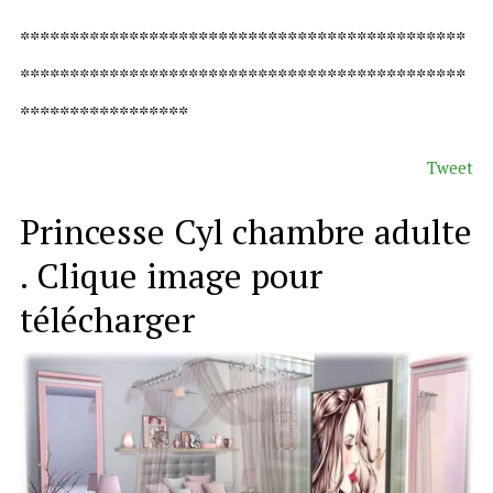
*********************************************
*********************************************
*****************
Tweet
Princesse Cyl chambre adulte
. Clique image pour
télécharger