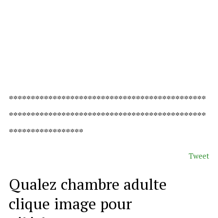
*********************************************
*********************************************
*****************
Tweet
Qualez chambre adulte
clique image pour