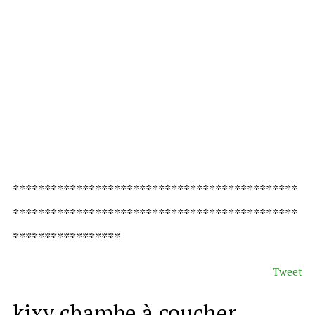
*********************************************
*********************************************
*****************
Tweet
kixy chambe à coucher ,