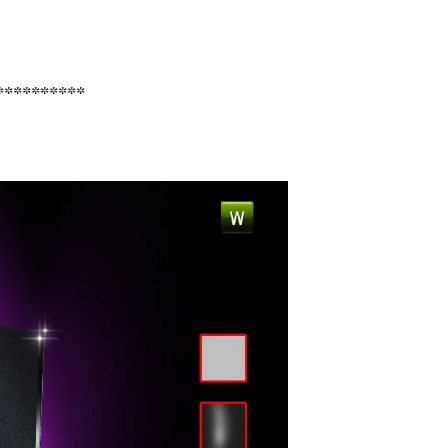
**********