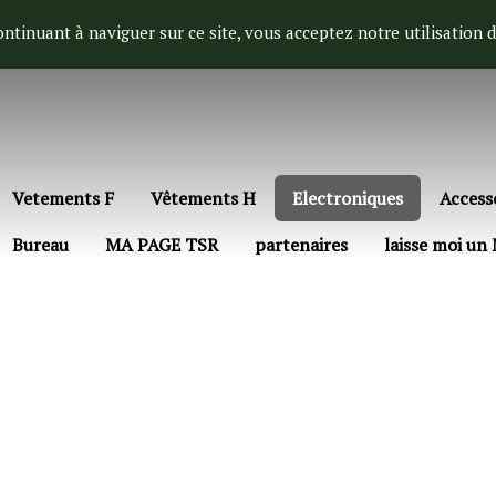
continuant à naviguer sur ce site, vous acceptez notre utilisation 
Vetements F
Vêtements H
Electroniques
Access
Bureau
MA PAGE TSR
partenaires
laisse moi un