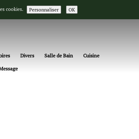
des cookies.
Personnaliser
OK
oires
Divers
Salle de Bain
Cuisine
 Message