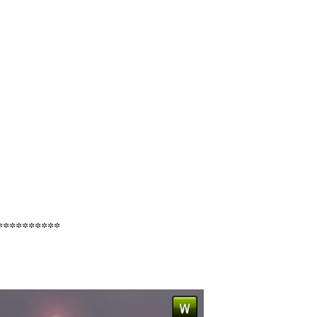
**********