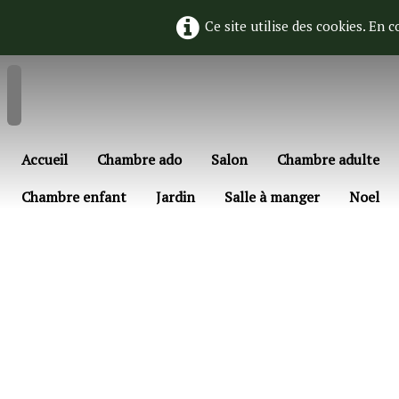
Ce site utilise des cookies. En 
Accueil
Chambre ado
Salon
Chambre adulte
Chambre enfant
Jardin
Salle à manger
Noel
Français
▼