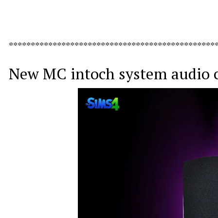
***********************************************
New MC intoch system audio c